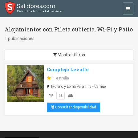
Salidores.com
Toggl
Disfrutá cada ciudad al máximo
navig
Alojamientos con Pileta cubierta, Wi-Fi y Patio
1 publicaciones
Mostrar filtros
Complejo Levalle
1 estrella
Moreno y Loma Valentina - Carhué
Consultar disponibilidad