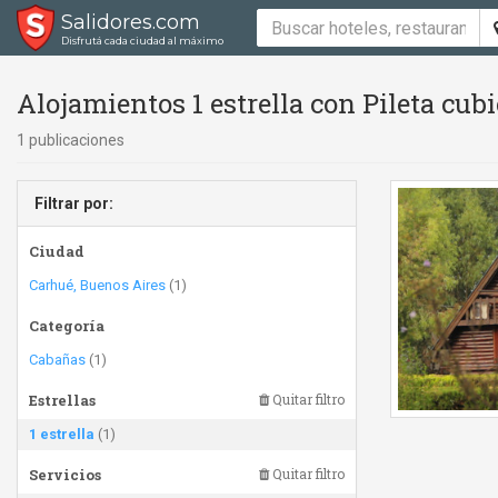
Salidores.com
Disfrutá cada ciudad al máximo
Alojamientos 1 estrella con Pileta cubi
1 publicaciones
Filtrar por:
Ciudad
Carhué, Buenos Aires
(1)
Categoría
Cabañas
(1)
Estrellas
Quitar filtro
1 estrella
(1)
Servicios
Quitar filtro