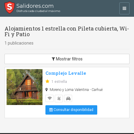
Salidores.com
Toggl
Disfrutá cada ciudad al máximo
navig
Alojamientos 1 estrella con Pileta cubierta, Wi-
Fi y Patio
1 publicaciones
Mostrar filtros
Complejo Levalle
1 estrella
Moreno y Loma Valentina - Carhué
Consultar disponibilidad