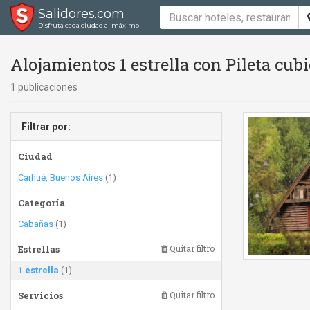
Salidores.com
Disfrutá cada ciudad al máximo
Alojamientos 1 estrella con Pileta cubi
1 publicaciones
Filtrar por:
Ciudad
Carhué, Buenos Aires
(1)
Categoría
Cabañas
(1)
Estrellas
Quitar filtro
1 estrella
(1)
Servicios
Quitar filtro