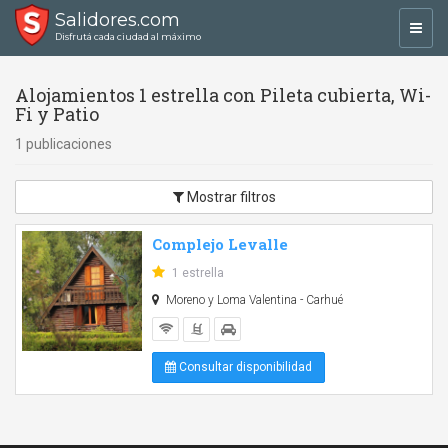
Salidores.com
Toggl
Disfrutá cada ciudad al máximo
navig
Alojamientos 1 estrella con Pileta cubierta, Wi-
Fi y Patio
1 publicaciones
Mostrar filtros
Complejo Levalle
1 estrella
Moreno y Loma Valentina - Carhué
Consultar disponibilidad