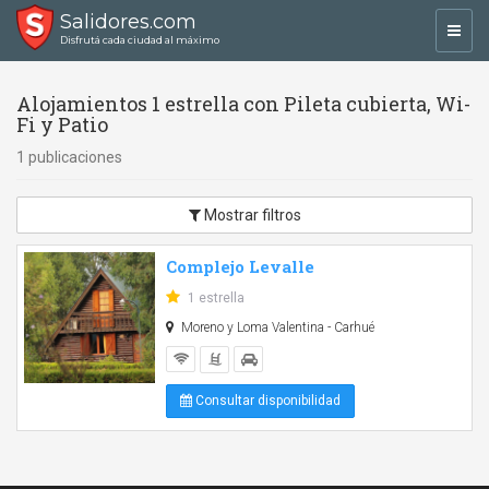
Salidores.com
Toggl
Disfrutá cada ciudad al máximo
navig
Alojamientos 1 estrella con Pileta cubierta, Wi-
Fi y Patio
1 publicaciones
Mostrar filtros
Complejo Levalle
1 estrella
Moreno y Loma Valentina - Carhué
Consultar disponibilidad