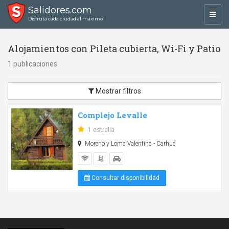
Salidores.com
Toggl
Disfrutá cada ciudad al máximo
navig
Alojamientos con Pileta cubierta, Wi-Fi y Patio
1 publicaciones
Mostrar filtros
Complejo Levalle
1 estrella
Moreno y Loma Valentina - Carhué
Consultar disponibilidad