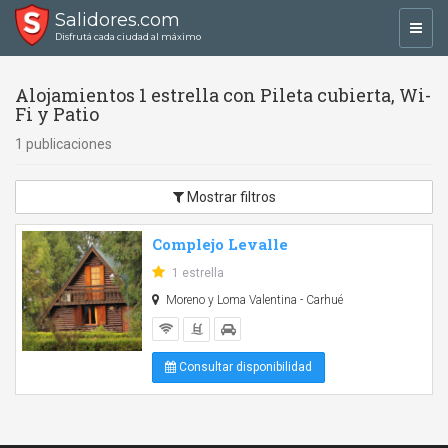
Salidores.com
Toggl
Disfrutá cada ciudad al máximo
navig
Alojamientos 1 estrella con Pileta cubierta, Wi-
Fi y Patio
1 publicaciones
Mostrar filtros
Complejo Levalle
1 estrella
Moreno y Loma Valentina - Carhué
Consultar disponibilidad