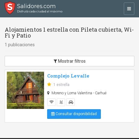
Salidores.com
Toggl
Disfrutá cada ciudad al máximo
navig
Alojamientos 1 estrella con Pileta cubierta, Wi-
Fi y Patio
1 publicaciones
Mostrar filtros
Complejo Levalle
1 estrella
Moreno y Loma Valentina - Carhué
Consultar disponibilidad