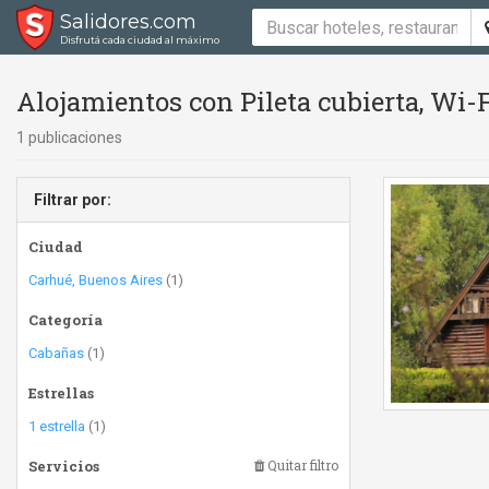
Salidores.com
Disfrutá cada ciudad al máximo
Alojamientos con Pileta cubierta, Wi-F
1 publicaciones
Filtrar por:
Ciudad
Carhué, Buenos Aires
(1)
Categoría
Cabañas
(1)
Estrellas
1 estrella
(1)
Servicios
Quitar filtro