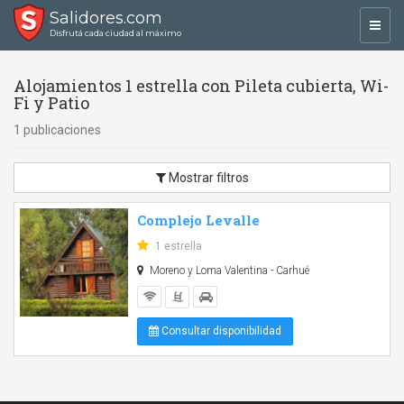
Salidores.com
Toggl
Disfrutá cada ciudad al máximo
navig
Alojamientos 1 estrella con Pileta cubierta, Wi-
Fi y Patio
1 publicaciones
Mostrar filtros
Complejo Levalle
1 estrella
Moreno y Loma Valentina - Carhué
Consultar disponibilidad