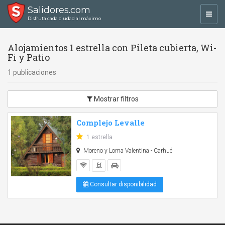
Salidores.com
Toggl
Disfrutá cada ciudad al máximo
navig
Alojamientos 1 estrella con Pileta cubierta, Wi-
Fi y Patio
1 publicaciones
Mostrar filtros
Complejo Levalle
1 estrella
Moreno y Loma Valentina - Carhué
Consultar disponibilidad