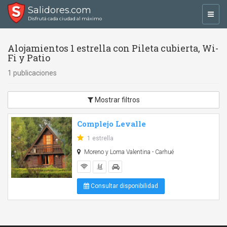
Salidores.com
Toggl
Disfrutá cada ciudad al máximo
navig
Alojamientos 1 estrella con Pileta cubierta, Wi-
Fi y Patio
1 publicaciones
Mostrar filtros
Complejo Levalle
1 estrella
Moreno y Loma Valentina - Carhué
Consultar disponibilidad