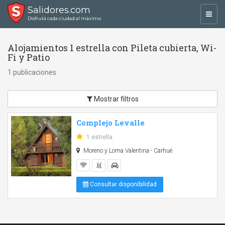
Salidores.com
Toggl
Disfrutá cada ciudad al máximo
navig
Alojamientos 1 estrella con Pileta cubierta, Wi-
Fi y Patio
1 publicaciones
Mostrar filtros
Complejo Levalle
1 estrella
Moreno y Loma Valentina - Carhué
Consultar disponibilidad