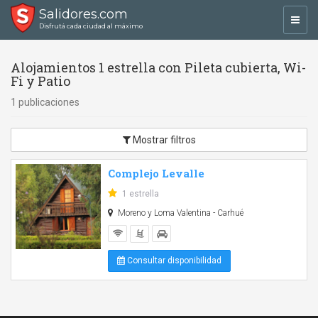
Salidores.com
Toggl
Disfrutá cada ciudad al máximo
navig
Alojamientos 1 estrella con Pileta cubierta, Wi-
Fi y Patio
1 publicaciones
Mostrar filtros
Complejo Levalle
1 estrella
Moreno y Loma Valentina - Carhué
Consultar disponibilidad