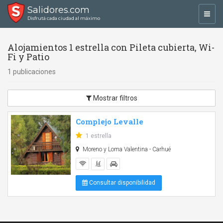
Salidores.com
Toggl
Disfrutá cada ciudad al máximo
navig
Alojamientos 1 estrella con Pileta cubierta, Wi-
Fi y Patio
1 publicaciones
Mostrar filtros
Complejo Levalle
1 estrella
Moreno y Loma Valentina - Carhué
Consultar disponibilidad