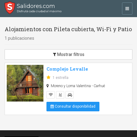
Salidores.com
Toggl
Disfrutá cada ciudad al máximo
navig
Alojamientos con Pileta cubierta, Wi-Fi y Patio
1 publicaciones
Mostrar filtros
Complejo Levalle
1 estrella
Moreno y Loma Valentina - Carhué
Consultar disponibilidad