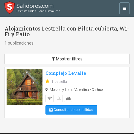
Salidores.com
Toggl
Disfrutá cada ciudad al máximo
navig
Alojamientos 1 estrella con Pileta cubierta, Wi-
Fi y Patio
1 publicaciones
Mostrar filtros
Complejo Levalle
1 estrella
Moreno y Loma Valentina - Carhué
Consultar disponibilidad