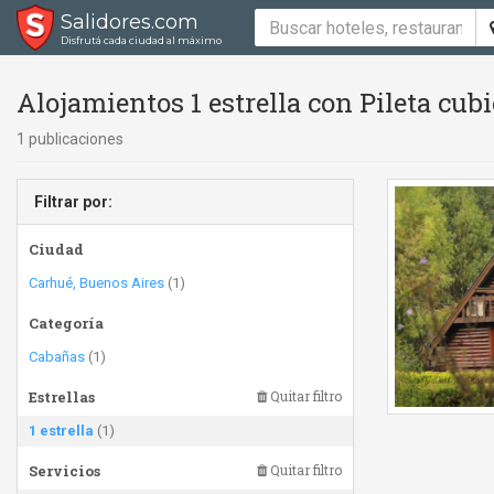
Salidores.com
Disfrutá cada ciudad al máximo
Alojamientos 1 estrella con Pileta cubi
1 publicaciones
Filtrar por:
Ciudad
Carhué, Buenos Aires
(1)
Categoría
Cabañas
(1)
Estrellas
Quitar filtro
1 estrella
(1)
Servicios
Quitar filtro