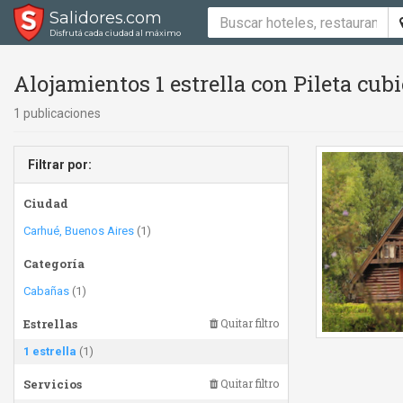
Salidores.com
Disfrutá cada ciudad al máximo
Alojamientos 1 estrella con Pileta cubi
1 publicaciones
Filtrar por:
Ciudad
Carhué, Buenos Aires
(1)
Categoría
Cabañas
(1)
Estrellas
Quitar filtro
1 estrella
(1)
Servicios
Quitar filtro