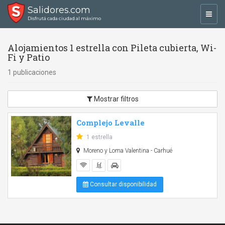
Salidores.com
Toggl
Disfrutá cada ciudad al máximo
navig
Alojamientos 1 estrella con Pileta cubierta, Wi-
Fi y Patio
1 publicaciones
Mostrar filtros
Complejo Levalle
1 estrella
Moreno y Loma Valentina - Carhué
Consultar disponibilidad