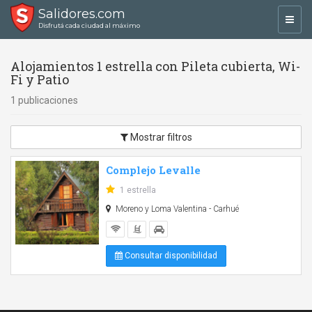
Salidores.com
Toggl
Disfrutá cada ciudad al máximo
navig
Alojamientos 1 estrella con Pileta cubierta, Wi-
Fi y Patio
1 publicaciones
Mostrar filtros
Complejo Levalle
1 estrella
Moreno y Loma Valentina - Carhué
Consultar disponibilidad