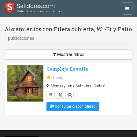
Salidores.com
Toggl
Disfrutá cada ciudad al máximo
navig
Alojamientos con Pileta cubierta, Wi-Fi y Patio
1 publicaciones
Mostrar filtros
Complejo Levalle
1 estrella
Moreno y Loma Valentina - Carhué
Consultar disponibilidad