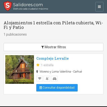
Salidores.com
Toggl
Disfrutá cada ciudad al máximo
navig
Alojamientos 1 estrella con Pileta cubierta, Wi-
Fi y Patio
1 publicaciones
Mostrar filtros
Complejo Levalle
1 estrella
Moreno y Loma Valentina - Carhué
Consultar disponibilidad