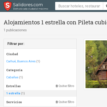
Salidores.com
Disfrutá cada ciudad al máximo
Alojamientos 1 estrella con Pileta cubi
1 publicaciones
Filtrar por:
Ciudad
Carhué, Buenos Aires
(1)
Categoría
Cabañas
(1)
Estrellas
Quitar filtro
1 estrella
(1)
Servicios
Quitar filtro