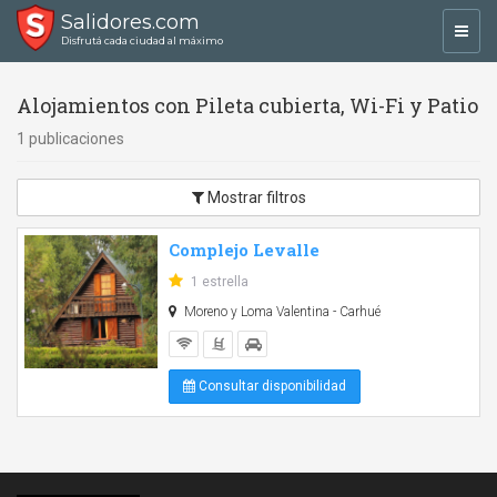
Salidores.com
Toggl
Disfrutá cada ciudad al máximo
navig
Alojamientos con Pileta cubierta, Wi-Fi y Patio
1 publicaciones
Mostrar filtros
Complejo Levalle
1 estrella
Moreno y Loma Valentina - Carhué
Consultar disponibilidad