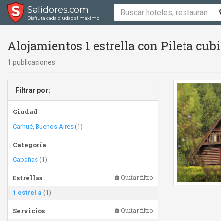
Salidores.com
Disfrutá cada ciudad al máximo
Alojamientos 1 estrella con Pileta cubi
1 publicaciones
Filtrar por:
Ciudad
Carhué, Buenos Aires
(1)
Categoría
Cabañas
(1)
Estrellas
Quitar filtro
1 estrella
(1)
Servicios
Quitar filtro