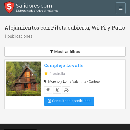
Salidores.com
Toggl
Disfrutá cada ciudad al máximo
navig
Alojamientos con Pileta cubierta, Wi-Fi y Patio
1 publicaciones
Mostrar filtros
Complejo Levalle
1 estrella
Moreno y Loma Valentina - Carhué
Consultar disponibilidad