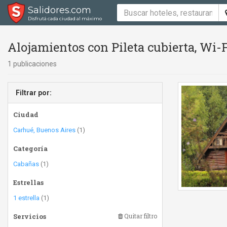
Salidores.com
Disfrutá cada ciudad al máximo
Alojamientos con Pileta cubierta, Wi-F
1 publicaciones
Filtrar por:
Ciudad
Carhué, Buenos Aires
(1)
Categoría
Cabañas
(1)
Estrellas
1 estrella
(1)
Servicios
Quitar filtro