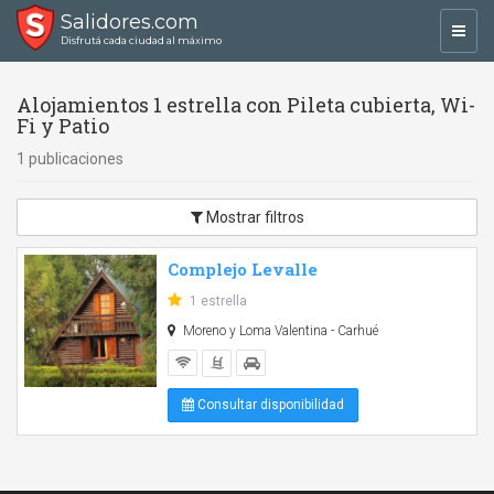
Salidores.com
Toggl
Disfrutá cada ciudad al máximo
navig
Alojamientos 1 estrella con Pileta cubierta, Wi-
Fi y Patio
1 publicaciones
Mostrar filtros
Complejo Levalle
1 estrella
Moreno y Loma Valentina - Carhué
Consultar disponibilidad