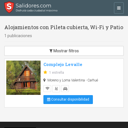
Salidores.com
Toggl
Disfrutá cada ciudad al máximo
navig
Alojamientos con Pileta cubierta, Wi-Fi y Patio
1 publicaciones
Mostrar filtros
Complejo Levalle
1 estrella
Moreno y Loma Valentina - Carhué
Consultar disponibilidad