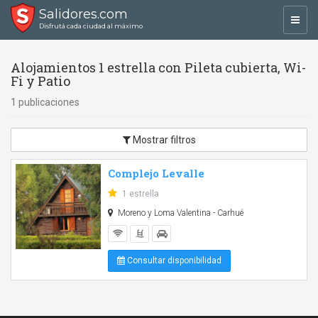
Salidores.com
Toggl
Disfrutá cada ciudad al máximo
navig
Alojamientos 1 estrella con Pileta cubierta, Wi-
Fi y Patio
1 publicaciones
Mostrar filtros
Complejo Levalle
1 estrella
Moreno y Loma Valentina - Carhué
Consultar disponibilidad