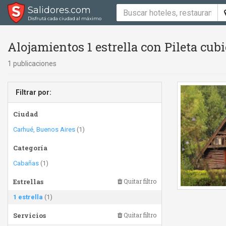
Salidores.com
Disfrutá cada ciudad al máximo
Alojamientos 1 estrella con Pileta cubi
1 publicaciones
Filtrar por:
Ciudad
Carhué, Buenos Aires
(1)
Categoría
Cabañas
(1)
Estrellas
Quitar filtro
1 estrella
(1)
Servicios
Quitar filtro