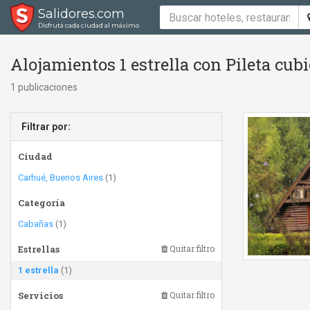
Salidores.com
Disfrutá cada ciudad al máximo
Alojamientos 1 estrella con Pileta cubi
1 publicaciones
Filtrar por:
Ciudad
Carhué, Buenos Aires
(1)
Categoría
Cabañas
(1)
Estrellas
Quitar filtro
1 estrella
(1)
Servicios
Quitar filtro