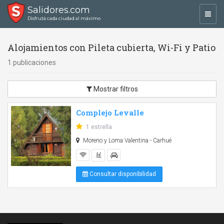
Salidores.com
Toggl
Disfrutá cada ciudad al máximo
navig
Alojamientos con Pileta cubierta, Wi-Fi y Patio
1 publicaciones
Mostrar filtros
Complejo Levalle
1 estrella
Moreno y Loma Valentina - Carhué
Consultar disponibilidad