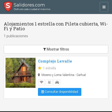
Salidores.com
Toggl
Disfrutá cada ciudad al máximo
navig
Alojamientos 1 estrella con Pileta cubierta, Wi-
Fi y Patio
1 publicaciones
Mostrar filtros
Complejo Levalle
1 estrella
Moreno y Loma Valentina - Carhué
Consultar disponibilidad