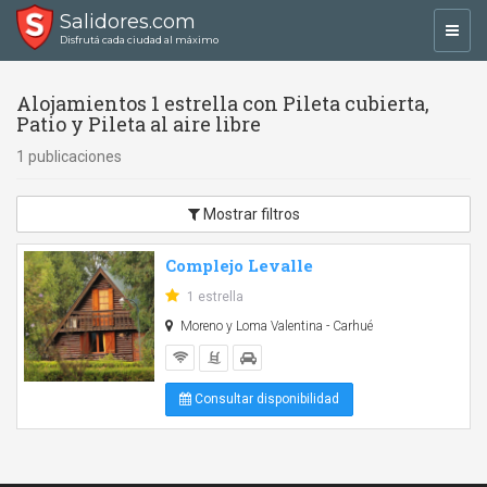
Salidores.com
Toggl
Disfrutá cada ciudad al máximo
navig
Alojamientos 1 estrella con Pileta cubierta,
Patio y Pileta al aire libre
1 publicaciones
Mostrar filtros
Complejo Levalle
1 estrella
Moreno y Loma Valentina - Carhué
Consultar disponibilidad