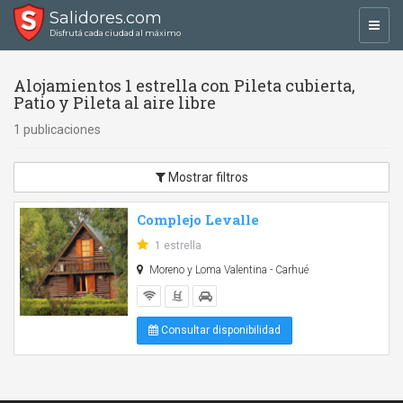
Salidores.com
Toggl
Disfrutá cada ciudad al máximo
navig
Alojamientos 1 estrella con Pileta cubierta,
Patio y Pileta al aire libre
1 publicaciones
Mostrar filtros
Complejo Levalle
1 estrella
Moreno y Loma Valentina - Carhué
Consultar disponibilidad