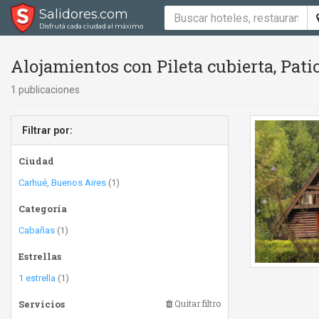
Salidores.com
Disfrutá cada ciudad al máximo
Alojamientos con Pileta cubierta, Patio 
1 publicaciones
Filtrar por:
Ciudad
Carhué, Buenos Aires
(1)
Categoría
Cabañas
(1)
Estrellas
1 estrella
(1)
Servicios
Quitar filtro