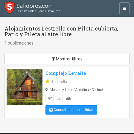
Salidores.com
Toggl
Disfrutá cada ciudad al máximo
navig
Alojamientos 1 estrella con Pileta cubierta,
Patio y Pileta al aire libre
1 publicaciones
Mostrar filtros
Complejo Levalle
1 estrella
Moreno y Loma Valentina - Carhué
Consultar disponibilidad