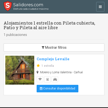
Salidores.com
Toggl
Disfrutá cada ciudad al máximo
navig
Alojamientos 1 estrella con Pileta cubierta,
Patio y Pileta al aire libre
1 publicaciones
Mostrar filtros
Complejo Levalle
1 estrella
Moreno y Loma Valentina - Carhué
Consultar disponibilidad