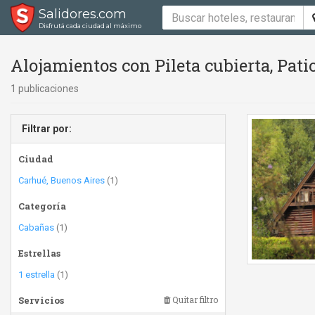
Salidores.com
Disfrutá cada ciudad al máximo
Alojamientos con Pileta cubierta, Pat
1 publicaciones
Filtrar por:
Ciudad
Carhué, Buenos Aires
(1)
Categoría
Cabañas
(1)
Estrellas
1 estrella
(1)
Servicios
Quitar filtro