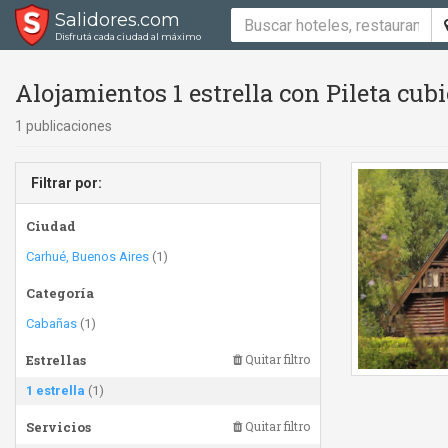
Salidores.com
Disfrutá cada ciudad al máximo
Alojamientos 1 estrella con Pileta cub
1 publicaciones
Filtrar por:
Ciudad
Carhué, Buenos Aires
(1)
Categoría
Cabañas
(1)
Estrellas
Quitar filtro
1 estrella
(1)
Servicios
Quitar filtro