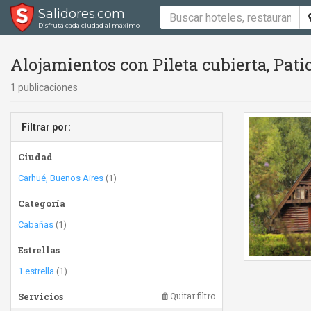
Salidores.com
Disfrutá cada ciudad al máximo
Alojamientos con Pileta cubierta, Pat
1 publicaciones
Filtrar por:
Ciudad
Carhué, Buenos Aires
(1)
Categoría
Cabañas
(1)
Estrellas
1 estrella
(1)
Servicios
Quitar filtro