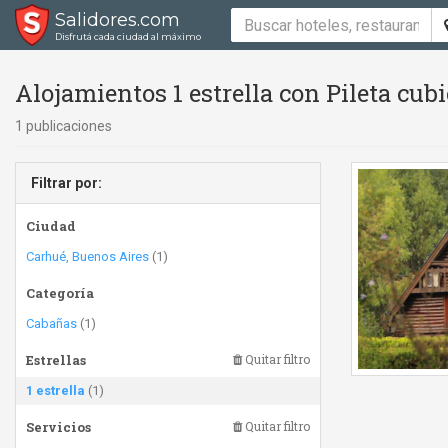
Salidores.com
Disfrutá cada ciudad al máximo
Alojamientos 1 estrella con Pileta cub
1 publicaciones
Filtrar por:
Ciudad
Carhué, Buenos Aires
(1)
Categoría
Cabañas
(1)
Estrellas
Quitar filtro
1 estrella
(1)
Servicios
Quitar filtro