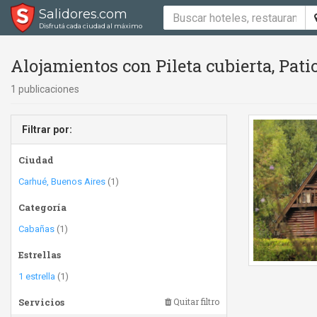
Salidores.com
Disfrutá cada ciudad al máximo
Alojamientos con Pileta cubierta, Pat
1 publicaciones
Filtrar por:
Ciudad
Carhué, Buenos Aires
(1)
Categoría
Cabañas
(1)
Estrellas
1 estrella
(1)
Servicios
Quitar filtro