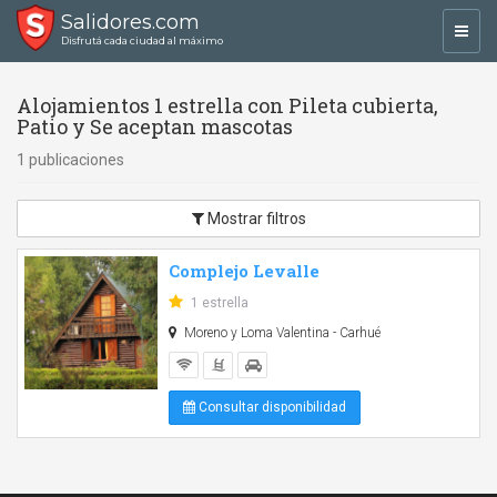
Salidores.com
Toggl
Disfrutá cada ciudad al máximo
navig
Alojamientos 1 estrella con Pileta cubierta,
Patio y Se aceptan mascotas
1 publicaciones
Mostrar filtros
Complejo Levalle
1 estrella
Moreno y Loma Valentina - Carhué
Consultar disponibilidad