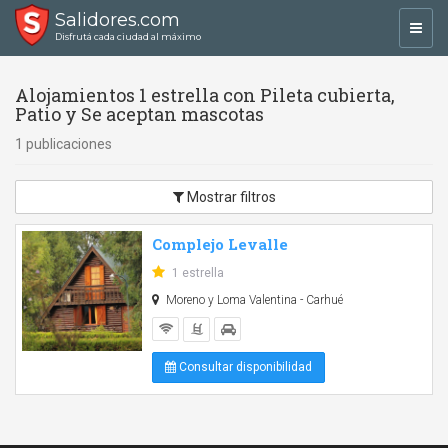
Salidores.com
Toggl
Disfrutá cada ciudad al máximo
navig
Alojamientos 1 estrella con Pileta cubierta,
Patio y Se aceptan mascotas
1 publicaciones
Mostrar filtros
Complejo Levalle
1 estrella
Moreno y Loma Valentina - Carhué
Consultar disponibilidad