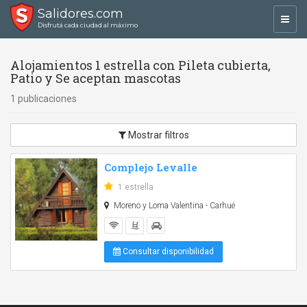
Salidores.com
Toggl
Disfrutá cada ciudad al máximo
navig
Alojamientos 1 estrella con Pileta cubierta,
Patio y Se aceptan mascotas
1 publicaciones
Mostrar filtros
Complejo Levalle
1 estrella
Moreno y Loma Valentina - Carhué
Consultar disponibilidad