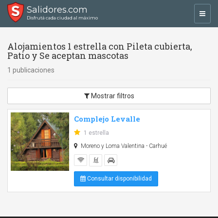
Salidores.com
Toggl
Disfrutá cada ciudad al máximo
navig
Alojamientos 1 estrella con Pileta cubierta,
Patio y Se aceptan mascotas
1 publicaciones
Mostrar filtros
Complejo Levalle
1 estrella
Moreno y Loma Valentina - Carhué
Consultar disponibilidad